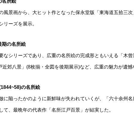
期の名所絵
の風景画から、大ヒット作となった保永堂版「東海道五拾三次
シリーズを展示。
中後期の名所絵
要なシリーズであり、広重の名所絵の完成形ともいえる「木曾
江戸近郊八景」(8枚揃・全図を後期展示)など、広重の魅力が遺
844~58)の名所絵
倣に陥ったかのように新鮮味が失われていくが、「六十余州名
して、最晩年の代表作「名所江戸百景」が結実した。