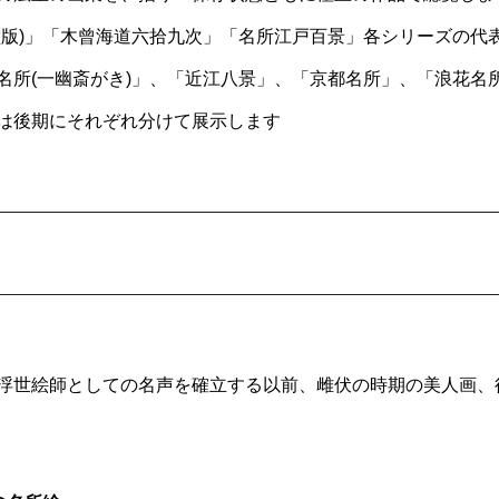
堂版)」「木曾海道六拾九次」「名所江戸百景」各シリーズの代
名所(一幽斎がき)」、「近江八景」、「京都名所」、「浪花名
は後期にそれぞれ分けて展示します
浮世絵師としての名声を確立する以前、雌伏の時期の美人画、