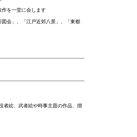
表作を一堂に会します
所図会」、「江戸近郊八景」、「東都
役者絵、武者絵や時事主題の作品、摺