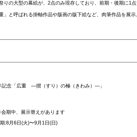
祭りの大型の幕絵が、2点のみ現存しており、前期・後期に1
重」と呼ばれる掛軸作品や版画の版下絵など、肉筆作品を展示
年記念「広重 ―摺（すり）の極（きわみ）―」
日) ※会期中、展示替えがあります
期:8月6日(火)〜9月1日(日)