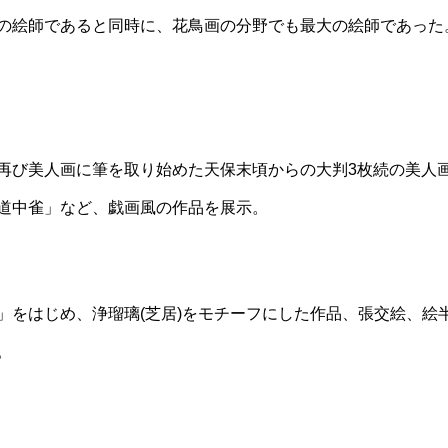
の絵師であると同時に、花鳥画の分野でも最大の絵師であった
再び美人画に筆を取り始めた天保末頃からの大判3枚続の美人
道中雀」など、戯画風の作品を展示。
」をはじめ、浄瑠璃(芝居)をモチーフにした作品、張交絵、絵
。