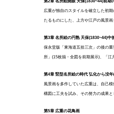
第2章 名所絵開眼 天保(1830~44)前
広重が独自のスタイルを確立した初期
たるものにした、上方や江戸の風景画
第3章 名所絵の円熟 天保(1830~44)
保永堂版「東海道五拾三次」の後の重
所」(15枚揃・全図を前期展示)、「
第4章 竪型名所絵の時代 弘化から没年(1
風景画を多作していた広重は、自己模
構図に工夫を試み、その努力の成果と
第5章 広重の花鳥画