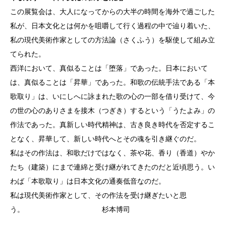
この展覧会は、大人になってからの大半の時間を海外で過ごした
私が、日本文化とは何かを咀嚼して行く過程の中で辿り着いた、
私の現代美術作家としての方法論（さくふう）を駆使して組み立
てられた。
西洋において、真似ることは「堕落」であった。日本において
は、真似ることは「昇華」であった。和歌の伝統手法である「本
歌取り」は、いにしへに詠まれた歌の心の一部を借り受けて、今
の世の心のありさまを接木（つぎき）するという「うたよみ」の
作法であった。真新しい時代精神は、古き良き時代を否定するこ
となく、昇華して、新しい時代へとその魂を引き継ぐのだ。
私はその作法は、和歌だけではなく、茶や花、香り（香道）やか
たち（建築）にまで連綿と受け継がれてきたのだと近頃思う。い
わば「本歌取り」は日本文化の通奏低音なのだ。
私は現代美術作家として、その作法を受け継ぎたいと思
う。 杉本博司