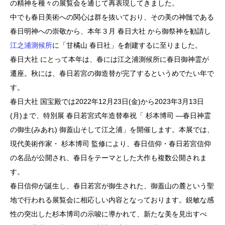
の精神を種々の展覧会を通じて再表現してきました。
中でも春日美術への関心は群を抜いており、その美の神髄である
春日明神への崇敬から、本年３月 春日大社 から御祭神を勧請し
江之浦測候所
に「甘橘山 春日社」を創建するに至りました。
春日大社 にとって本年は、春には江之浦測候所に春日御神霊が
遷座。秋には、春日若宮の御造替が完了するというめでたい年で
す。
春日大社 国宝殿では2022年12月23日(金)から2023年3月13日
(月)まで、特別展 春日若宮式年造替奉祝「 杉本博司 ―春日神霊
の御生(みあれ) 御蓋山そして江之浦」を開催します。本展では、
現代美術作家・ 杉本博司 監修により、春日信仰・春日若宮信仰
の名品が公開され、春日をテーマとした大作も複数公開されま
す。
春日信仰が誕生し、春日若宮が御生された、御蓋山の麓という聖
地で行われる展覧会に相応しい内容となっております。鋭敏な感
性の突出した杉本博司の示唆に導かれて、新たな美を見出すべ