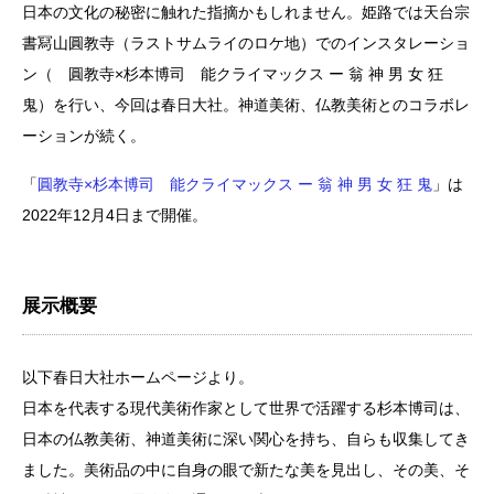
日本の文化の秘密に触れた指摘かもしれません。姫路では天台宗
書冩山圓教寺（ラストサムライのロケ地）でのインスタレーショ
ン（ 圓教寺×杉本博司 能クライマックス ー 翁 神 男 女 狂
鬼）を行い、今回は春日大社。神道美術、仏教美術とのコラボレ
ーションが続く。
「
圓教寺×杉本博司 能クライマックス ー 翁 神 男 女 狂 鬼
」は
2022年12月4日まで開催。
展示概要
以下春日大社ホームページより。
日本を代表する現代美術作家として世界で活躍する杉本博司は、
日本の仏教美術、神道美術に深い関心を持ち、自らも収集してき
ました。美術品の中に自身の眼で新たな美を見出し、その美、そ