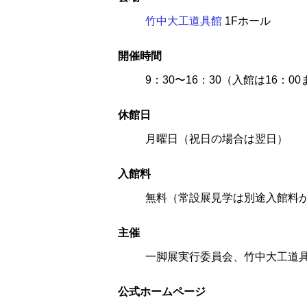
竹中大工道具館
1Fホール
開催時間
9：30〜16：30（入館は16：0
休館
日
月曜日（祝日の場合は翌日）
入館
料
無料（常設展見学は別途入館料
主
催
一脚展実行委員会、竹中大工道
公式ホームページ