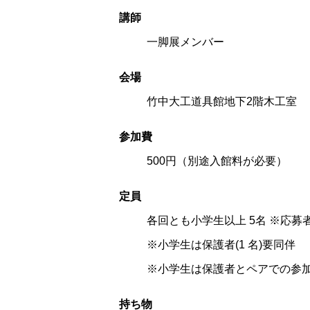
講
師
一脚展メンバー
会
場
竹中大工道具館地下2階木工室
参加
費
500円（別途入館料が必要）
定
員
各回とも小学生以上 5名 ※応募
※小学生は保護者(1 名)要同伴
※小学生は保護者とペアでの参
持ち
物