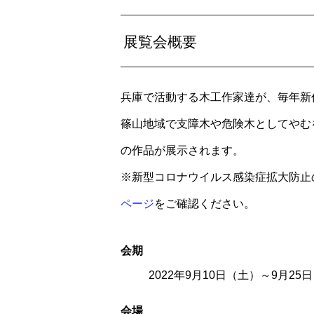
展覧会概要
兵庫で活動する木工作家達が、毎年新
篠山地域で支障木や危険木としてやむ
の作品が展示されます。
※新型コロナウイルス感染症拡大防止
ページ
をご確認ください。
会
期
2022年9月10日（土）～9月25
会
場