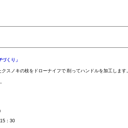
びづくり」
れたクスノキの枝をドローナイフで 削ってハンドルを加工しま
す。
日)
15：30