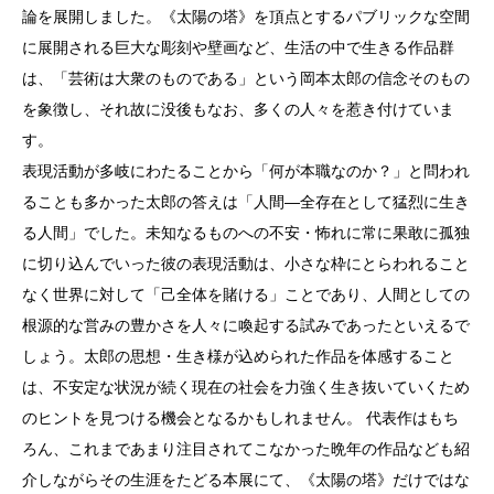
論を展開しました。《太陽の塔》を頂点とするパブリックな空間
に展開される巨大な彫刻や壁画など、生活の中で生きる作品群
は、「芸術は大衆のものである」という岡本太郎の信念そのもの
を象徴し、それ故に没後もなお、多くの人々を惹き付けていま
す。
表現活動が多岐にわたることから「何が本職なのか？」と問われ
ることも多かった太郎の答えは「人間―全存在として猛烈に生き
る人間」でした。未知なるものへの不安・怖れに常に果敢に孤独
に切り込んでいった彼の表現活動は、小さな枠にとらわれること
なく世界に対して「己全体を賭ける」ことであり、人間としての
根源的な営みの豊かさを人々に喚起する試みであったといえるで
しょう。太郎の思想・生き様が込められた作品を体感すること
は、不安定な状況が続く現在の社会を力強く生き抜いていくため
のヒントを見つける機会となるかもしれません。 代表作はもち
ろん、これまであまり注目されてこなかった晩年の作品なども紹
介しながらその生涯をたどる本展にて、《太陽の塔》だけではな