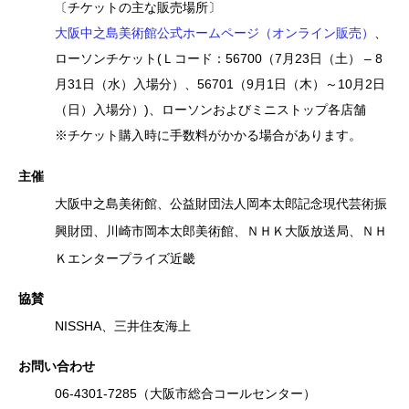
〔チケットの主な販売場所〕
大阪中之島美術館公式ホームページ（オンライン販売）
、
ローソンチケット(Ｌコード：56700（7月23日（土） – 8
月31日（水）入場分）、56701（9月1日（木）～10月2日
（日）入場分）)、ローソンおよびミニストップ各店舗
※チケット購入時に手数料がかかる場合があります。
主
催
大阪中之島美術館、公益財団法人岡本太郎記念現代芸術振
興財団、川崎市岡本太郎美術館、ＮＨＫ大阪放送局、ＮＨ
Ｋエンタープライズ近畿
協
賛
NISSHA、三井住友海上
お問い合わせ
06-4301-7285（大阪市総合コールセンター）